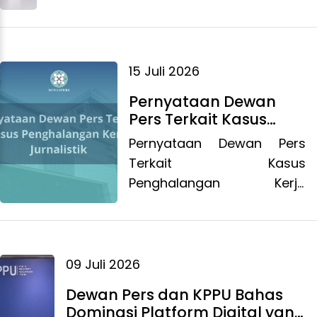
wartawan. Peristiwa itu terjadi saat
konferensi pers advokat Hotman Paris
Hutapea usai pemeriksaan kliennya,
Febrie Adriansyah, di Gedung
15 Juli 2026
Jampidsus Kejagung, Jakarta, Jumat, 17
Pernyataan Dewan
Juli 2026. Febri diperiksa sebagai
Pers Terkait Kasus
tersangka dalam kasus pencucian uang
Penghalangan Kerja
Pernyataan Dewan Pers
dan korupsi di PT Asabri.
Jurnalistik
Terkait Kasus
Penghalangan Kerja
Jurnalistik
09 Juli 2026
Dewan Pers dan KPPU Bahas
Dominasi Platform Digital yang