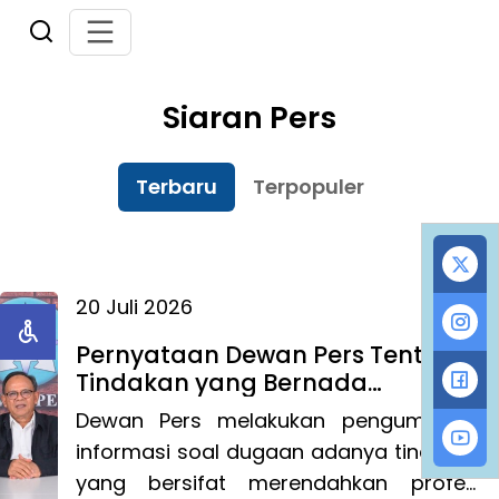
Siaran Pers
Terbaru
Terpopuler
20 Juli 2026
Pernyataan Dewan Pers Tentang
Tindakan yang Bernada
Merendahkan Profesi Wartawan
Dewan Pers melakukan pengumpulan
informasi soal dugaan adanya tindakan
yang bersifat merendahkan profesi