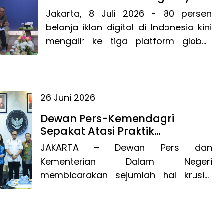
Ancam Ekosistem Pers
Jakarta, 8 Juli 2026 - 80 persen
belanja iklan digital di Indonesia kini
mengalir ke tiga platform global:
Google, Meta, dan TikTok. Sementara
itu, lebih dari 50 ribu perusahaan
pers di Indonesia harus berbagi sisa
pasar yang hanya sekitar 20 persen.
26 Juni 2026
Dewan Pers-Kemendagri
Sepakat Atasi Praktik
Maladministrasi Media di
JAKARTA – Dewan Pers dan
Daerah
Kementerian Dalam Negeri
membicarakan sejumlah hal krusial
terkait hubungan pers dengan
pemerintah daerah. Pembicaraan
tersebut berlangsung dalam audiensi