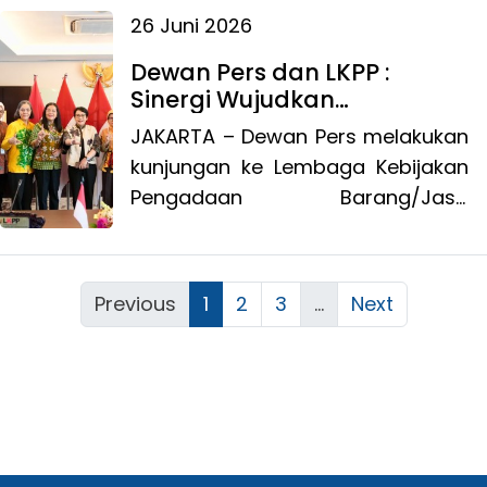
Dewan Pers dengan Wakil Menteri
26 Juni 2026
Dalam Negeri (Wamendagri), Bima
Dewan Pers dan LKPP :
Arya di Jakarta, Rabu (24/6/2026).
Sinergi Wujudkan
Transformasi Digital Belanja
JAKARTA – Dewan Pers melakukan
Media
kunjungan ke Lembaga Kebijakan
Pengadaan Barang/Jasa
Pemerintah (LKPP) di Gedung LKPP,
Kompleks Rasuna Epicentrum,
Jakarta.
Previous
1
2
3
...
Next