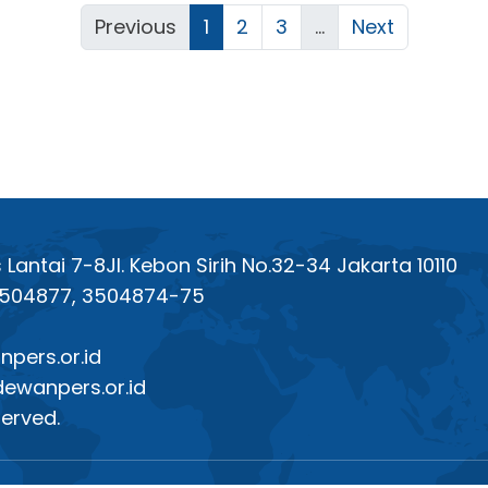
Previous
1
2
3
...
Next
antai 7-8Jl. Kebon Sirih No.32-34 Jakarta 10110
 3504877, 3504874-75
pers.or.id
dewanpers.or.id
served.